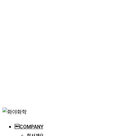
자주하는질문
자료실
문의하기
PR
뉴스
갤러리
웹진
Inquiry
COMPANY
회사개요