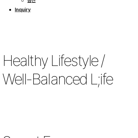
웹진
Inquiry
Healthy Lifestyle /
Well-Balanced L;ife